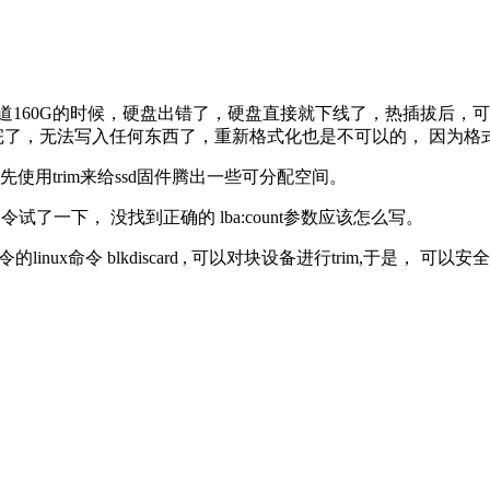
， 写道160G的时候，硬盘出错了，硬盘直接就下线了，热插拔后
完了，无法写入任何东西了，重新格式化也是不可以的， 因为格式化
使用trim来给ssd固件腾出一些可分配空间。
ctor-ranges 命令试了一下， 没找到正确的 lba:count参数应该怎么写。
inux命令 blkdiscard , 可以对块设备进行trim,于是， 可以