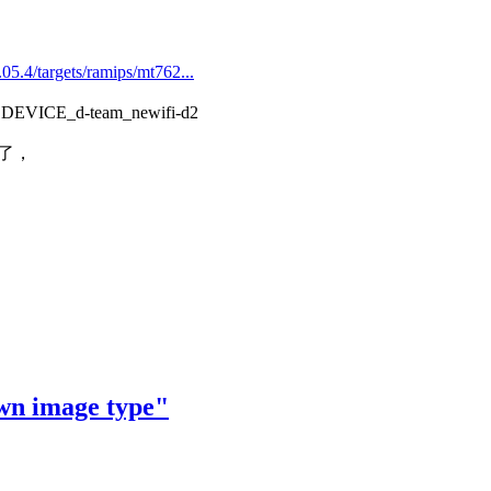
.05.4/targets/ramips/mt762...
ICE_d-team_newifi-d2
可以了，
wn image type"