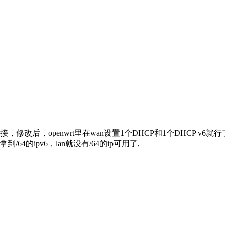
桥接，修改后，openwrt里在wan设置1个DHCP和1个DHCP v6就
只能拿到/64的ipv6，lan就没有/64的ip可用了,