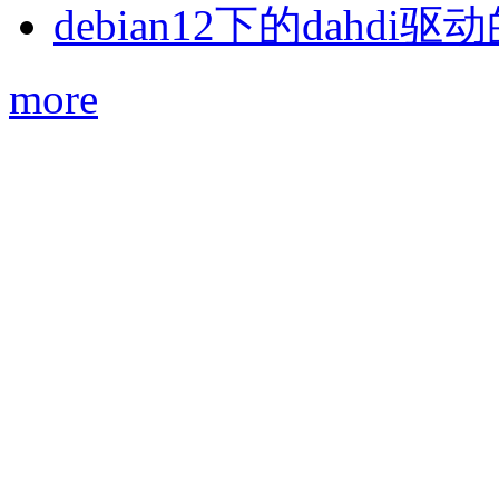
debian12下的dahdi驱动
more