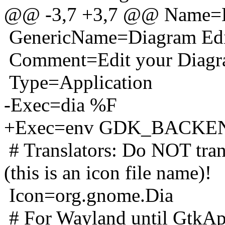
@@ -3,7 +3,7 @@ Name=
GenericName=Diagram Edi
Comment=Edit your Diagr
Type=Application
-Exec=dia %F
+Exec=env GDK_BACKEN
# Translators: Do NOT transl
(this is an icon file name)!
Icon=org.gnome.Dia
# For Wayland until GtkApp