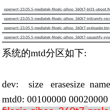
openwrt-23.05.5-mediatek-filogic-qihoo_360t7-bl31-uboot.fi
openwrt-23.05.5-mediatek-filogic-qihoo_360t7-initramfs-reco
openwrt-23.05.5-mediatek-filogic-qihoo_360t7-preloader.bin
openwrt-23.05.5-mediatek-filogic-qihoo_360t7-squashfs-sys
系统的mtd分区如下:
dev: size erasesize nam
mtd0: 00100000 00020000 