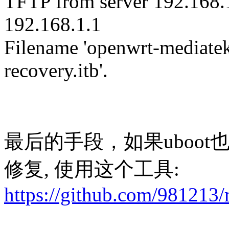
TFTP from server 192.168.1
192.168.1.1
Filename 'openwrt-mediatek
recovery.itb'.
最后的手段，如果uboo
修复, 使用这个工具:
https://github.com/981213