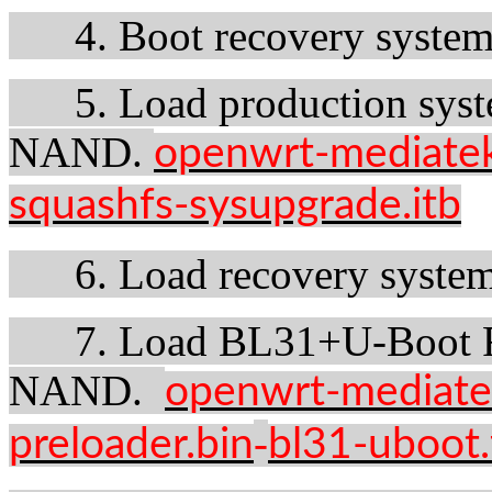
4. Boot recovery syste
5. Load production syste
NAND.
openwrt-mediatek
squashfs-sysupgrade.itb
6. Load recovery system 
7. Load BL31+U-Boot FIP
NAND.
openwrt-mediatek
-
preloader.bin
bl31-uboot.