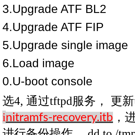
3.Upgrade ATF BL2
4.Upgrade ATF FIP
5.Upgrade single image
6.Load image
0.U-boot console
选4, 通过tftpd服务， 更
i
，进
nitramfs-recovery.itb
进行备份操作， dd to /tmp ，