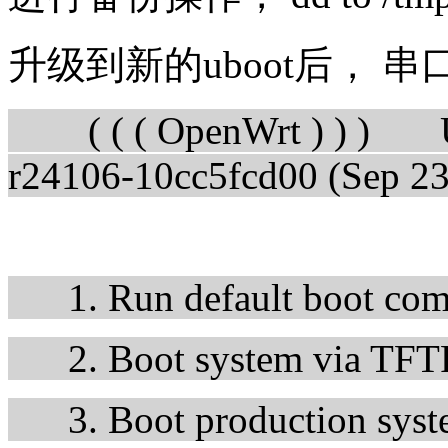
升级到新的uboot后， 
( ( ( OpenWrt ) ) ) U-
r24106-10cc5fcd00 (Sep 23
1. Run default boot co
2. Boot system via TFT
3. Boot production sys