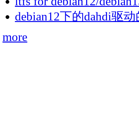
ltfs for debian12/debian
debian12下的dahdi驱动
more