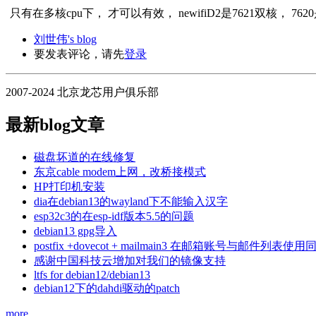
只有在多核cpu下， 才可以有效， newifiD2是7621双核， 76
刘世伟's blog
要发表评论，请先
登录
2007-2024 北京龙芯用户俱乐部
最新blog文章
磁盘坏道的在线修复
东京cable modem上网，改桥接模式
HP打印机安装
dia在debian13的wayland下不能输入汉字
esp32c3的在esp-idf版本5.5的问题
debian13 gpg导入
postfix +dovecot + mailmain3 在邮箱账号与
感谢中国科技云增加对我们的镜像支持
ltfs for debian12/debian13
debian12下的dahdi驱动的patch
more