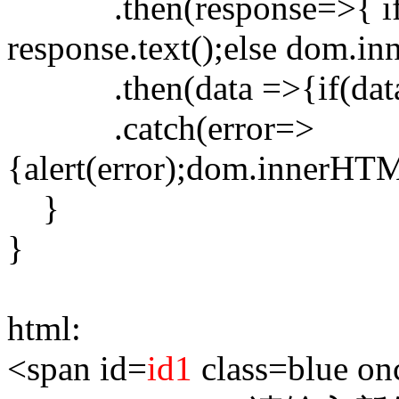
.then(response=>{ if(re
response.text();else dom.i
.then(data =>{if(data)
.catch(error=>
{alert(error);dom.innerHTM
}
}
html:
<span id=
id1
class=blue on