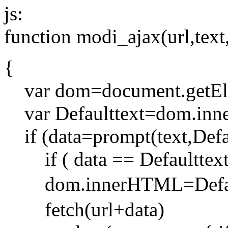
js:
function modi_ajax(url,text
{
var dom=document.getEle
var Defaulttext=dom.in
if (data=prompt(text,Defau
if ( data == Defaulttext)
dom.innerHTML=Default
fetch(url+data)