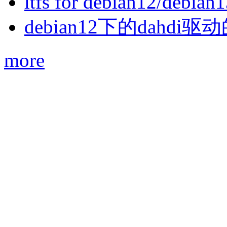
ltfs for debian12/debian
debian12下的dahdi驱动
more