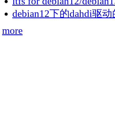
ltfs for debian12/debian
debian12下的dahdi驱动
more