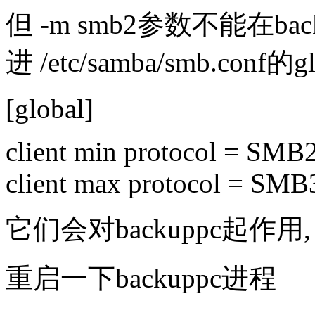
但 -m smb2参数不能在b
进 /etc/samba/smb.conf
[global]
client min protocol = SMB
client max protocol = SMB
它们会对backuppc起作用,
重启一下backuppc进程