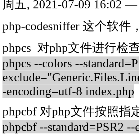
周五, 2021-07-09 16:02
php-codesniffer 这个
phpcs 对php文件进
phpcs --colors --standard=
exclude="Generic.Files.
-encoding=utf-8 index.php
phpcbf 对php文件按
phpcbf --standard=PSR2 --