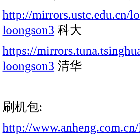
http://mirrors.ustc.edu.cn/l
loongson3
科大
https://mirrors.tuna.tsingh
loongson3
清华
刷机包:
http://www.anheng.com.cn/