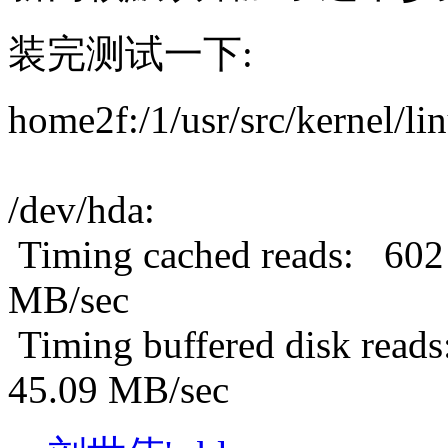
装完测试一下:
home2f:/1/usr/src/kernel/li
/dev/hda:
Timing cached reads: 602
MB/sec
Timing buffered disk read
45.09 MB/sec