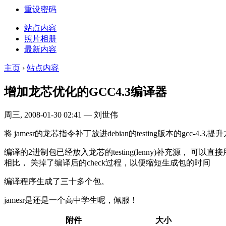
重设密码
站点内容
照片相册
最新内容
主页
›
站点内容
增加龙芯优化的GCC4.3编译器
周三, 2008-01-30 02:41 — 刘世伟
将 jamesr的龙芯指令补丁放进debian的testing版本的gcc
编译的2进制包已经放入龙芯的testing(lenny)补充源， 可以直接用apt-get i
相比， 关掉了编译后的check过程，以便缩短生成包的时间
编译程序生成了三十多个包。
jamesr是还是一个高中学生呢，佩服！
附件
大小