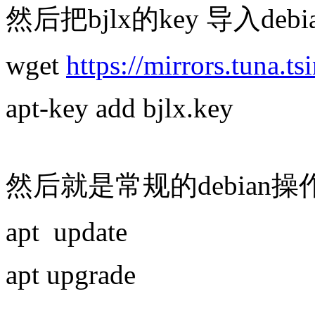
然后把bjlx的key 导入debi
wget
https://mirrors.tuna.t
apt-key add bjlx.key
然后就是常规的debian
apt update
apt upgrade