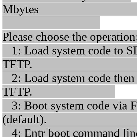
Mbyt
Please choos
1: Load system code to 
TFTP
2: Load system code then w
TFTP.
3: Boot system code via F
(default
4: Entr boot command lin