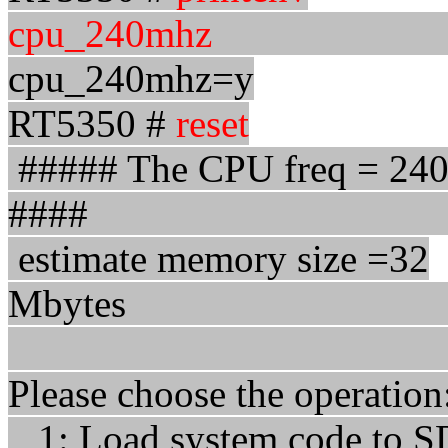
cpu_240mhz
cpu_240mhz=y
RT5350 #
reset
##### The CPU freq = 2
###
estimate memory size =32
Mbyt
Please choos
1: Load system code to 