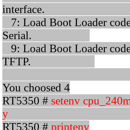
interfac
7: Load Boot Loader code t
Serial.
9: Load Boot Loader code t
TFTP.
You choosed 4
RT5350 #
setenv cpu_24
y
RT5350 #
printenv