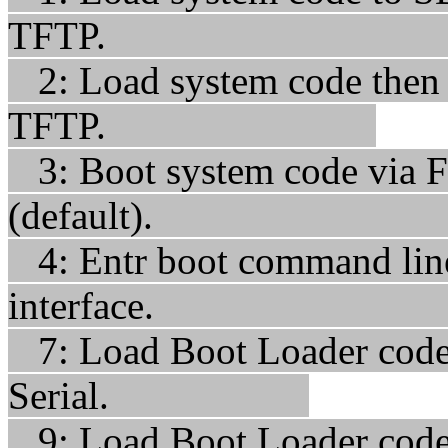
TFTP
2: Load system code then w
TFTP.
3: Boot system code via F
(default
4: Entr boot command lin
interfac
7: Load Boot Loader code t
Serial.
9: Load Boot Loader code t