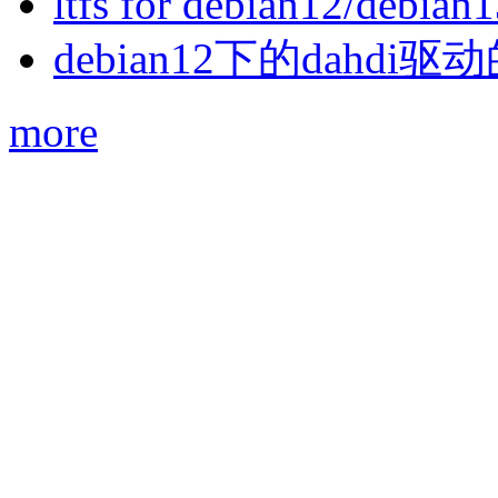
ltfs for debian12/debian
debian12下的dahdi驱动
more