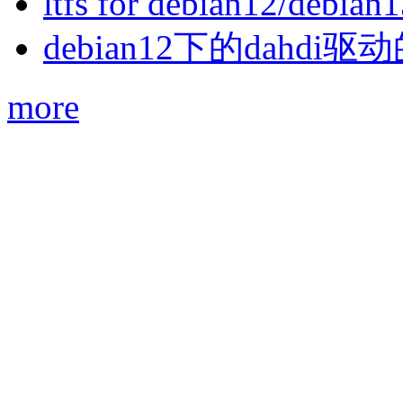
ltfs for debian12/debian
debian12下的dahdi驱动
more